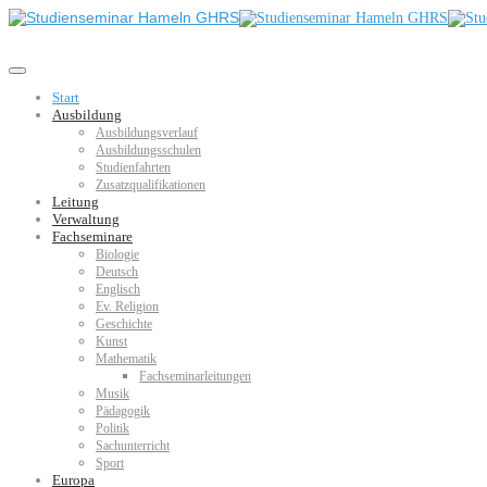
Start
Ausbildung
Ausbildungsverlauf
Ausbildungsschulen
Studienfahrten
Zusatzqualifikationen
Leitung
Verwaltung
Fachseminare
Biologie
Deutsch
Englisch
Ev. Religion
Geschichte
Kunst
Mathematik
Fachseminarleitungen
Musik
Pädagogik
Politik
Sachunterricht
Sport
Europa