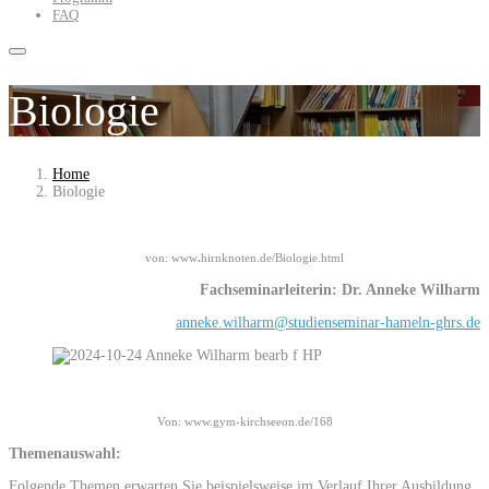
FAQ
Biologie
Home
Biologie
von: www
.
hirnknoten.de/Biologie.html
Fachseminarleiterin: Dr. Anneke Wilharm
anneke.wilharm@studienseminar-hameln-ghrs.de
Von: www.gym-kirchseeon.de/168
Themenauswahl:
Folgende Themen erwarten Sie beispielsweise im Verlauf Ihrer Ausbildung