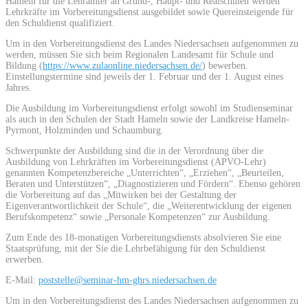
Hameln für die Lehrämter an Grund-, Haupt- und Realschulen werden
Lehrkräfte im Vorbereitungsdienst ausgebildet sowie Quereinsteigende für
den Schuldienst qualifiziert.
Um in den Vorbereitungsdienst des Landes Niedersachsen aufgenommen zu
werden, müssen Sie sich beim Regionalen Landesamt für Schule und
Bildung (
https://www.zulaonline.niedersachsen.de/
) bewerben.
Einstellungstermine sind jeweils der 1. Februar und der 1. August eines
Jahres.
Die Ausbildung im Vorbereitungsdienst erfolgt sowohl im Studienseminar
als auch in den Schulen der Stadt Hameln sowie der Landkreise Hameln-
Pyrmont, Holzminden und Schaumburg.
Schwerpunkte der Ausbildung sind die in der Verordnung über die
Ausbildung von Lehrkräften im Vorbereitungsdienst (APVO-Lehr)
genannten Kompetenzbereiche „Unterrichten“, „Erziehen“, „Beurteilen,
Beraten und Unterstützen“, „Diagnostizieren und Fördern“. Ebenso gehören
die Vorbereitung auf das „Mitwirken bei der Gestaltung der
Eigenverantwortlichkeit der Schule“, die „Weiterentwicklung der eigenen
Berufskompetenz“ sowie „Personale Kompetenzen“ zur Ausbildung.
Zum Ende des 18-monatigen Vorbereitungsdiensts absolvieren Sie eine
Staatsprüfung, mit der Sie die Lehrbefähigung für den Schuldienst
erwerben.
E-Mail:
poststelle@seminar-hm-ghrs.niedersachsen.de
Um in den Vorbereitungsdienst des Landes Niedersachsen aufgenommen zu