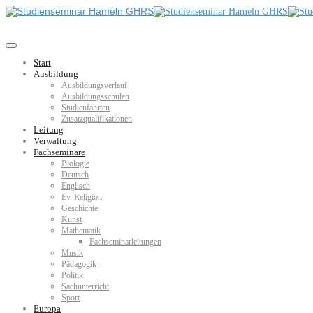
Start
Ausbildung
Ausbildungsverlauf
Ausbildungsschulen
Studienfahrten
Zusatzqualifikationen
Leitung
Verwaltung
Fachseminare
Biologie
Deutsch
Englisch
Ev. Religion
Geschichte
Kunst
Mathematik
Fachseminarleitungen
Musik
Pädagogik
Politik
Sachunterricht
Sport
Europa