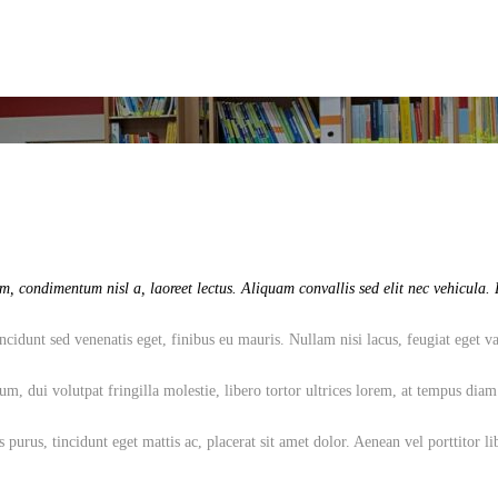
, condimentum nisl a, laoreet lectus. Aliquam convallis sed elit nec vehicula. P
cidunt sed venenatis eget, finibus eu mauris. Nullam nisi lacus, feugiat eget va
dui volutpat fringilla molestie, libero tortor ultrices lorem, at tempus diam pu
 purus, tincidunt eget mattis ac, placerat sit amet dolor. Aenean vel porttitor