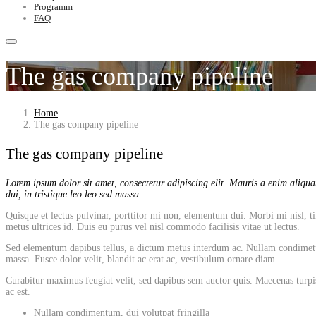
Programm
FAQ
The gas company pipeline
Home
The gas company pipeline
The gas company pipeline
Lorem ipsum dolor sit amet, consectetur adipiscing elit. Mauris a enim aliquam
dui, in tristique leo leo sed massa.
Quisque et lectus pulvinar, porttitor mi non, elementum dui. Morbi mi nisl, tin
metus ultrices id. Duis eu purus vel nisl commodo facilisis vitae ut lectus.
Sed elementum dapibus tellus, a dictum metus interdum ac. Nullam condimetum, 
massa. Fusce dolor velit, blandit ac erat ac, vestibulum ornare diam.
Curabitur maximus feugiat velit, sed dapibus sem auctor quis. Maecenas turpis
ac est.
Nullam condimentum, dui volutpat fringilla