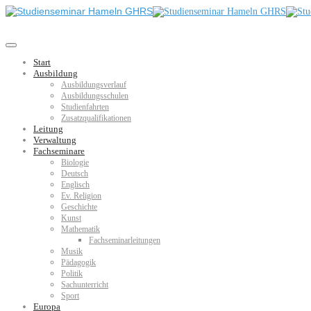
Start
Ausbildung
Ausbildungsverlauf
Ausbildungsschulen
Studienfahrten
Zusatzqualifikationen
Leitung
Verwaltung
Fachseminare
Biologie
Deutsch
Englisch
Ev. Religion
Geschichte
Kunst
Mathematik
Fachseminarleitungen
Musik
Pädagogik
Politik
Sachunterricht
Sport
Europa