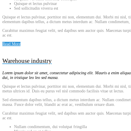
Quisque et lectus pulvinar
Sed sollicitudin viverra est
Quisque et lectus pulvinar, porttitor mi non, elementum dui. Morbi mi nisl, tin
elementum dapibus tellus, a dictum metus interdum ac. Nullam condimetum, dui
Curabitur maximus feugiat velit, sed dapibus sem auctor quis. Maecenas turpis
ac est.
Read More
Warehouse industry
Lorem ipsum dolor sit amet, consectetur adipiscing elit. Mauris a enim aliquam
dui, in tristique leo leo sed massa.
Quisque et lectus pulvinar, porttitor mi non, elementum dui. Morbi mi nisl, tin
metus ultrices id. Duis eu purus vel nisl commodo facilisis vitae ut lectus.
Sed elementum dapibus tellus, a dictum metus interdum ac. Nullam condimetum, 
massa. Fusce dolor velit, blandit ac erat ac, vestibulum ornare diam.
Curabitur maximus feugiat velit, sed dapibus sem auctor quis. Maecenas turpis
ac est.
Nullam condimentum, dui volutpat fringilla