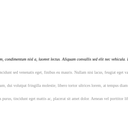
, condimentum nisl a, laoreet lectus. Aliquam convallis sed elit nec vehicula. P
cidunt sed venenatis eget, finibus eu mauris. Nullam nisi lacus, feugiat eget va
dui volutpat fringilla molestie, libero tortor ultrices lorem, at tempus diam pu
 purus, tincidunt eget mattis ac, placerat sit amet dolor. Aenean vel porttitor