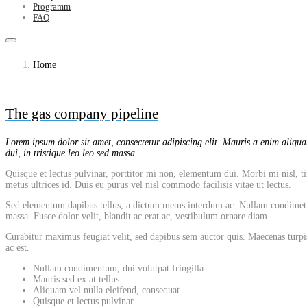
Programm
FAQ
Home
The gas company pipeline
Lorem ipsum dolor sit amet, consectetur adipiscing elit. Mauris a enim aliquam
dui, in tristique leo leo sed massa.
Quisque et lectus pulvinar, porttitor mi non, elementum dui. Morbi mi nisl, tin
metus ultrices id. Duis eu purus vel nisl commodo facilisis vitae ut lectus.
Sed elementum dapibus tellus, a dictum metus interdum ac. Nullam condimetum, 
massa. Fusce dolor velit, blandit ac erat ac, vestibulum ornare diam.
Curabitur maximus feugiat velit, sed dapibus sem auctor quis. Maecenas turpis
ac est.
Nullam condimentum, dui volutpat fringilla
Mauris sed ex at tellus
Aliquam vel nulla eleifend, consequat
Quisque et lectus pulvinar