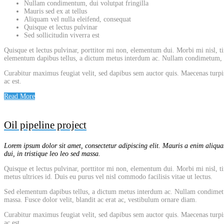
Nullam condimentum, dui volutpat fringilla
Mauris sed ex at tellus
Aliquam vel nulla eleifend, consequat
Quisque et lectus pulvinar
Sed sollicitudin viverra est
Quisque et lectus pulvinar, porttitor mi non, elementum dui. Morbi mi nisl, tin
elementum dapibus tellus, a dictum metus interdum ac. Nullam condimetum, dui
Curabitur maximus feugiat velit, sed dapibus sem auctor quis. Maecenas turpis
ac est.
Read More
Oil pipeline project
Lorem ipsum dolor sit amet, consectetur adipiscing elit. Mauris a enim aliquam
dui, in tristique leo leo sed massa.
Quisque et lectus pulvinar, porttitor mi non, elementum dui. Morbi mi nisl, tin
metus ultrices id. Duis eu purus vel nisl commodo facilisis vitae ut lectus.
Sed elementum dapibus tellus, a dictum metus interdum ac. Nullam condimetum, 
massa. Fusce dolor velit, blandit ac erat ac, vestibulum ornare diam.
Curabitur maximus feugiat velit, sed dapibus sem auctor quis. Maecenas turpis
ac est.