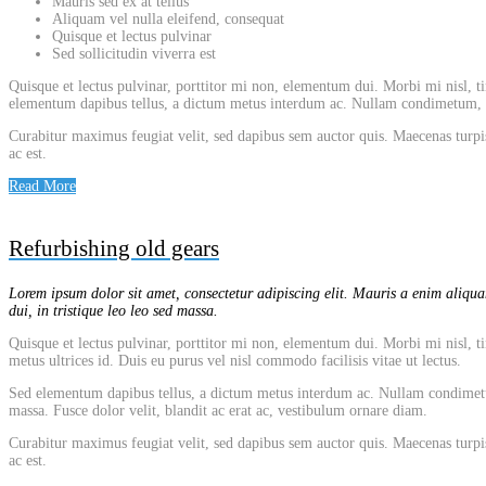
Mauris sed ex at tellus
Aliquam vel nulla eleifend, consequat
Quisque et lectus pulvinar
Sed sollicitudin viverra est
Quisque et lectus pulvinar, porttitor mi non, elementum dui. Morbi mi nisl, tin
elementum dapibus tellus, a dictum metus interdum ac. Nullam condimetum, dui
Curabitur maximus feugiat velit, sed dapibus sem auctor quis. Maecenas turpis
ac est.
Read More
Refurbishing old gears
Lorem ipsum dolor sit amet, consectetur adipiscing elit. Mauris a enim aliquam
dui, in tristique leo leo sed massa.
Quisque et lectus pulvinar, porttitor mi non, elementum dui. Morbi mi nisl, tin
metus ultrices id. Duis eu purus vel nisl commodo facilisis vitae ut lectus.
Sed elementum dapibus tellus, a dictum metus interdum ac. Nullam condimetum, 
massa. Fusce dolor velit, blandit ac erat ac, vestibulum ornare diam.
Curabitur maximus feugiat velit, sed dapibus sem auctor quis. Maecenas turpis
ac est.